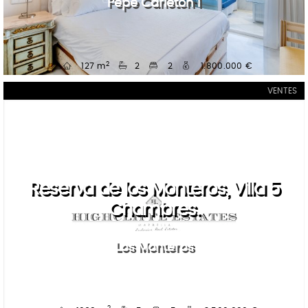
Pepe Carleton 1
2
127 m
2
2
1.800.000 €
VENTES
Reserva de los Monteros, Villa 5
Chambres.
Los Monteros