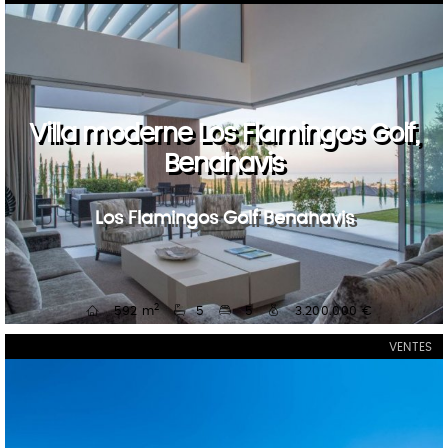
Villa moderne Los Flamingos Golf,
Benahavis
Los Flamingos Golf Benahavis
2
592 m
5
5
3.200.000 €
VENTES