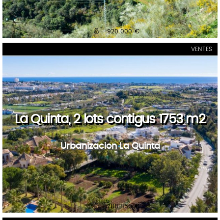
920.000 €
VENTES
La Quinta, 2 lots contigus 1753 m2
Urbanizacion La Quinta
788.850 €