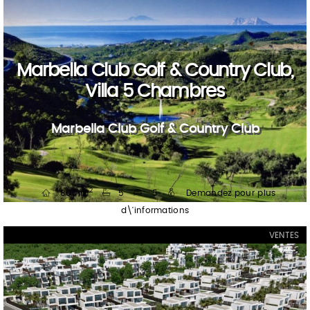
Marbella Club Golf & Country Club,
Villa 5 Chambres
Marbella Club Golf & Country Club
2
800 m
5
5
Demandez pour plus
d\'informations
VENTES