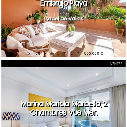
Embrujo Playa
Isabel de Valois
2
100 m
2
2
500.000 €
VENTES
Marina Mariola Marbella, 2
Chambres Vue Mer.