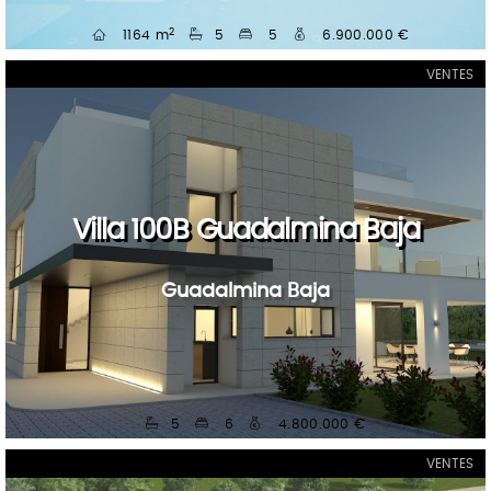
2
1164 m
5
5
6.900.000 €
VENTES
Villa 100B Guadalmina Baja
Guadalmina Baja
5
6
4.800.000 €
VENTES