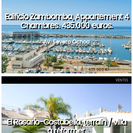
Edificio Zambomba, Appartement 4
Chambres. 435.000 euros.
Av. Severo Ochoa
2
156 m
3
4
435.000 €
VENTES
El Rosario-Costabella, terrain / villa
à réformer.