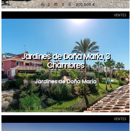
2
3
300.000 €
VENTES
Jardines de Doña Maria, 3
Chambres
Jardines de Doña María
3
3
Demandez pour plus d\'informations
VENTES