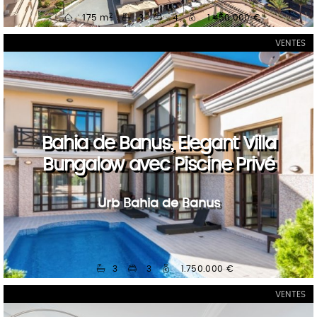
2
175 m
3
4
1.450.000 €
VENTES
Bahia de Banus, Elegant Villa
Bungalow avec Piscine Privé
Urb Bahia de Banus
3
3
1.750.000 €
VENTES