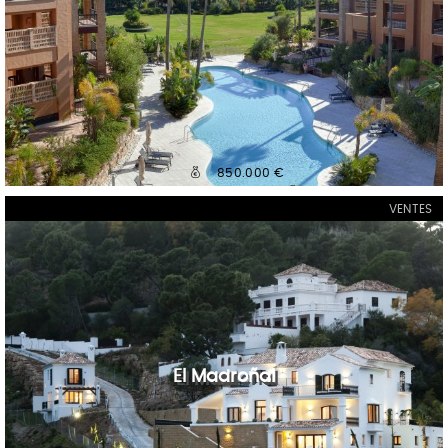
850.000 €
VENTES
El Madroñal