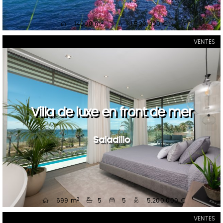
2
14000 m
1.500.000 €
VENTES
Villa de luxe en front de mer
Saladillo
2
699 m
5
5
5.200.000 €
VENTES