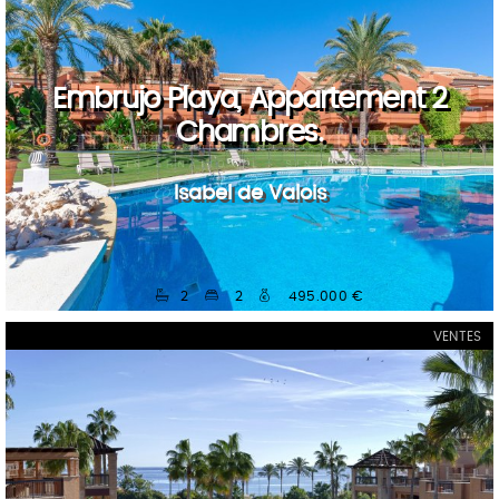
Embrujo Playa, Appartement 2
Chambres.
Isabel de Valois
2
2
495.000 €
VENTES