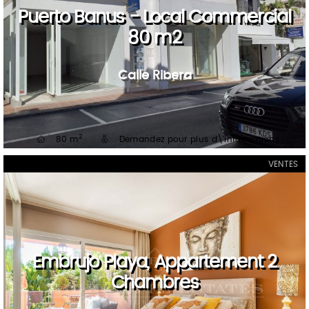
Puerto Banus - Local Commercial
80 m2
Calle Ribera
2
80 m
Demandez pour plus d\'informations
VENTES
Embrujo Playa, Appartement 2
Chambres