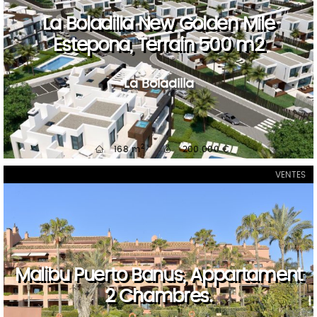
La Boladilla New Golden Mile
Estepona, Terrain 500 m2
La Boladilla
2
168 m
200.000 €
VENTES
Malibu Puerto Banus, Appartament
2 Chambres.