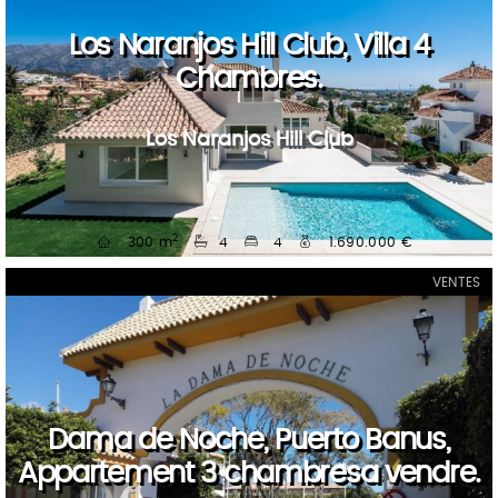
Los Naranjos Hill Club, Villa 4
Chambres.
Los Naranjos Hill Club
2
300 m
4
4
1.690.000 €
VENTES
Dama de Noche, Puerto Banus,
Appartement 3 chambresa vendre.