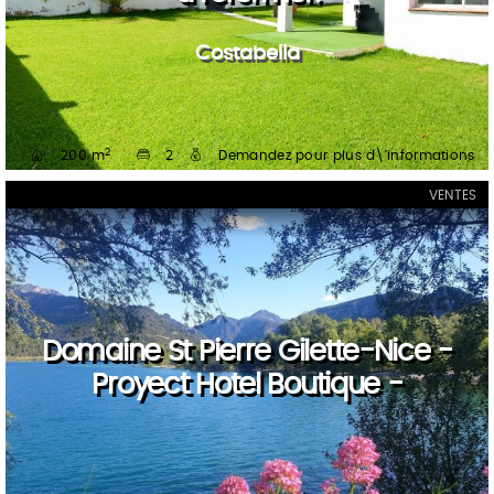
Costabella
2
200 m
2
Demandez pour plus d\'informations
VENTES
Domaine St Pierre Gilette-Nice -
Proyect Hotel Boutique -