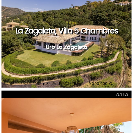
La Zagaleta, Villa 5 Chambres
Urb La Zagaleta
2
2055 m
5
5
9.000.000 €
VENTES