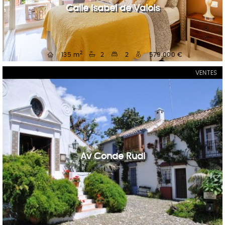
Calle Isabel de Valois
2
135 m
2
2
579.000 €
VENTES
Av Conde Rudi