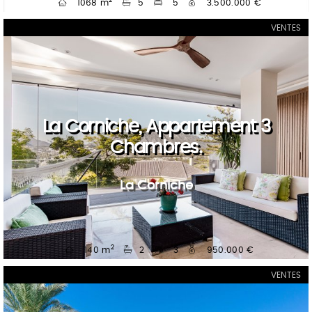
2
1068 m
5
5
3.500.000 €
VENTES
La Corniche, Appartement 3
Chambres.
La Corniche
2
140 m
2
3
950.000 €
VENTES