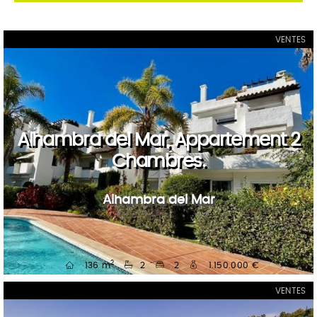
VENTES
Alhambra del Mar, Appartement 2
Chambres.
Alhambra del Mar
2
136 m
2
2
1.150.000 €
VENTES