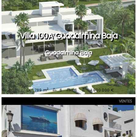
Villa 100A Guadalmina Baja
Guadalmina Baja
2
789 m
6
6
4.800.000 €
VENTES