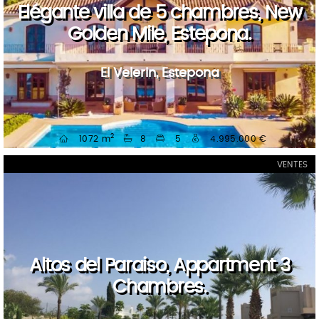
Elégante villa de 5 chambres, New
Golden Mile, Estepona.
El Velerin, Estepona
2
1072 m
8
5
4.995.000 €
VENTES
Altos del Paraiso, Appartment 3
Chambres.