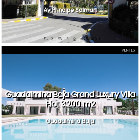
Av Principe Salman
2
3
375.000 €
VENTES
Guadalmina Baja Grand Luxury Villa
Plot 3.200 m2
Guadalmina Baja