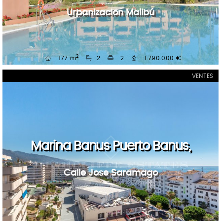
Urbanizacion Malibú
2
177 m
2
2
1.790.000 €
VENTES
Marina Banus Puerto Banus,
Calle Jose Saramago