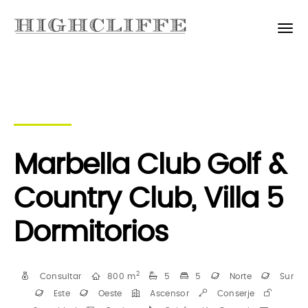
Marbella Club Golf &
Country Club, Villa 5
Dormitorios
2
Consultar
800 m
5
5
Norte
Sur
Este
Oeste
Ascensor
Conserje